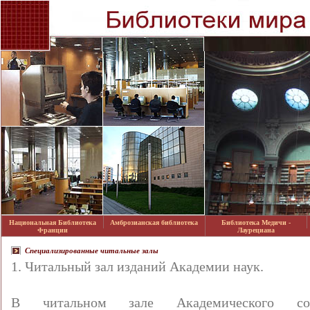
Национальная Библиотека
Амброзианская библиотека
Библиотека Медичи -
Франции
Лаурециана
Специализированные читальные залы
1. Читальный зал изданий Академии наук.
В читальном зале Академического соб